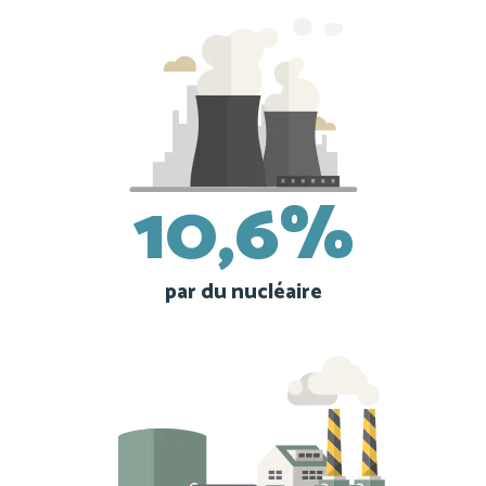
10,6%
par du nucléaire