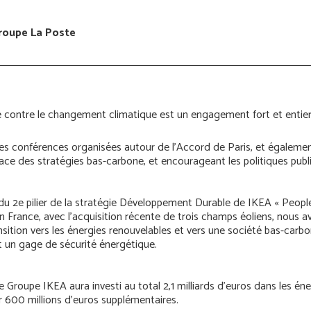
Groupe La Poste
te contre le changement climatique est un engagement fort et ent
es conférences organisées autour de l’Accord de Paris, et égalemen
lace des stratégies bas-carbone, et encourageant les politiques pub
 du 2e pilier de la stratégie Développement Durable de IKEA « Peopl
. En France, avec l’acquisition récente de trois champs éoliens, nous 
ition vers les énergies renouvelables et vers une société bas-carbo
 un gage de sécurité énergétique.
 Groupe IKEA aura investi au total 2,1 milliards d’euros dans les éner
r 600 millions d’euros supplémentaires.