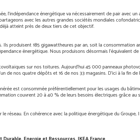
ée, l’indépendance énergétique va nécessairement de pair avec un a
artageons avec les autres grandes sociétés mondiales cofondatric
éjà atteint près de deux tiers de cet objectif.
 Ils produisent 185 gigawattheures par an, soit la consommation annu
dépendance énergétique. Nous produisons désormais l’équivalent de 
ovoltaïques sur nos toitures. Aujourd’hui 45 000 panneaux photovolt
 l’un de nos quatre dépôts et 16 de nos 33 magasins. D’ici à la fin d
énérée est consommée préférentiellement pour les usages du bâtiment
mmation couvrent 20 à 40 % de leurs besoins électriques grâce au 
r le réseau. En cohérence avec la politique énergétique du Groupe, 
Durable, Energie et Ressources, IKEA France