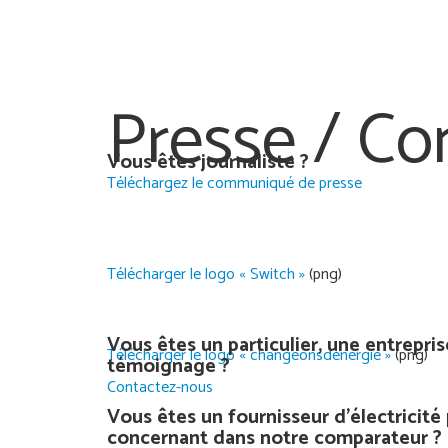
Presse /
Co
Vous êtes journaliste ?
Téléchargez le communiqué de presse
Télécharger le logo « Switch »
(png)
Vous êtes un particulier, une entrepri
Télécharger le logo « changeonsdenergie »
(png)
témoignage ?
Contactez-nous
Vous êtes un fournisseur d’électricit
concernant dans notre comparateur ?